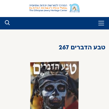
לג
ל
תוכן
טבע הדברים 267