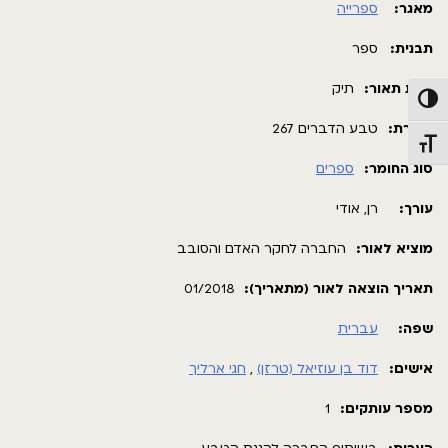
מאגר:
ספרייה
תבנית:
ספר
רמת תאור:
תיק
פעל/כבה ניגודיות גבוהה
כותרת:
טבע הדברים 267
תג גודל גופן
סוג החומר:
ספרים
עורך:
רן, אודי
מוציא לאור:
החברה לחקר האדם והסובב
תאריך הוצאה לאור (מתאריך):
01/2018
שפה:
עברית
אישים:
דוד בן עוזיאל (טרזן)
,
חגי ארליך
מספר עותקים:
1