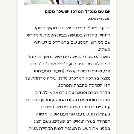
יום עם מנכ"ל המרכז יששכר מקונן
03/06/2026
יום עם מנכ"ל המרכז יששכר מקונן: הבוקר
התחיל בחדרה בפגישה בבית הכנסת והמדרש
עם קס רועי תמניו, שם בחנו דרכים לשיתוף
פעולה.
משם המשכנו לפגישה עם איש החינוך והמנהל
המיתולוגי של כפר הנוער “ימין אורד” ד"ר חיים
פרי, שתרם רבות לקהילה (תיעוד מפעילותו
נמצא בארכיון המרכז). ניהלנו שיחה מרתקת על
חזון הקהילה בחברה והמרכז.
בדרך צפונה נפגשנו עם גורם צבאי לקידום
מרצים מוסמכים מטעם המרכז, ותכנון לסיורים
עתידיים במרכז המבקרים של המרכז.
בעפולה נפגשנו עם מר נועם אשטו ממונה
הקהילה בעירייה, איש רב פעלים. נועם הציג
בפנינו את העשייה הענפה למען הקהילה בעיר,