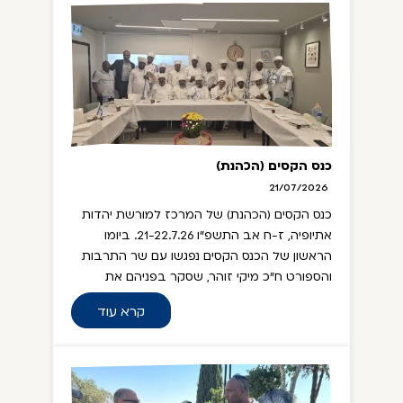
כנס הקסים (הכהנת)
21/07/2026
כנס הקסים (הכהנת) של המרכז למורשת יהדות
אתיופיה, ז-ח אב התשפ"ו 21-22.7.26. ביומו
הראשון של הכנס הקסים נפגשו עם שר התרבות
והספורט ח"כ מיקי זוהר, שסקר בפניהם את
פעילות המשרד, מאמציו ותרומתו להרחבת
קרא עוד
המשאבים והפעילות למרכז ולתרבות בכלל;
מנכ"ל המשרד לשרותי דת יהודה אבידן, שבישר
לאחר שנים רבות של המתנה על תקנים חדשים
עבור קסים ורבנים מהקהילה; הרב הראשי ליהודי
אתיופיה ראובן וובשת, שעדכן על פעילויות ויוזמות