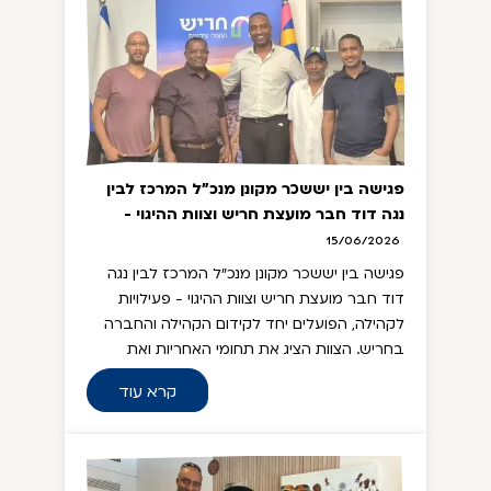
פגישה בין יששכר מקונן מנכ"ל המרכז לבין
נגה דוד חבר מועצת חריש וצוות ההיגוי -
פעילויות לקהילה
15/06/2026
פגישה בין יששכר מקונן מנכ"ל המרכז לבין נגה
דוד חבר מועצת חריש וצוות ההיגוי - פעילויות
לקהילה, הפועלים יחד לקידום הקהילה והחברה
בחריש. הצוות הציג את תחומי האחריות ואת
הפרויקטים שהוא מקדם יחד עם הקהילה, כגון
קרא עוד
הקמת אנדרטה לזכר נספי סודן, בתי כנסת, מרכז
מורשת ועוד. נבחנו שיתופי פעולה עם המרכז כגון
העברת הרצאות ושיעורים לחיזוק המורשת
ותרבותה בקרב יוצאי אתיופיה בעיר.