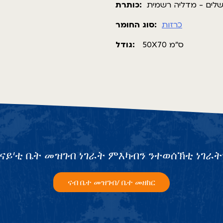
שלים - מדליה רשמית
כותרת:
כרזות
סוג החומר:
50X70 ס"מ
גודל:
ናይ’ቲ ቤት መዝገብ ነገራት ምእካብን ንተወሰኽቲ ነገራት
ናብ ቤተ መዝገብ/ ቤተ መዘከር