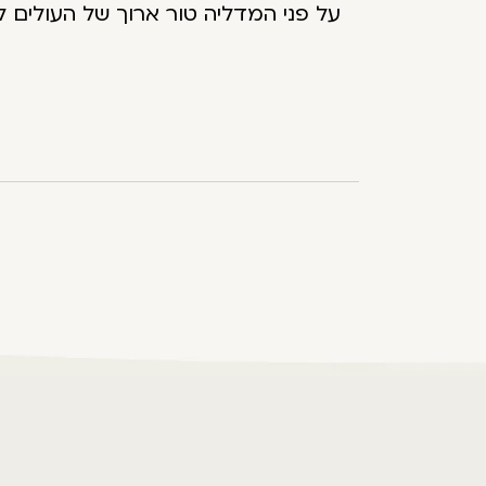
על פני המדליה טור ארוך של העולים 
שהתאלמן בדרך ומחזיק את תינוקו, מא
בצד הגב סמלי התרבות והמסורת של ב
הסיגד, בתים אופייניים, בית הנידה
מתוך התפילה "מרחוק ישתחוו לירושלים הקדושה" בעברית ובגעז.