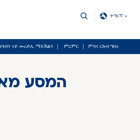
ትግርኛ
ገብን ናይ መረድኢ ማእኸልን
ምርምር
ምሳና ርክብ ግበሩ
המסע מאת