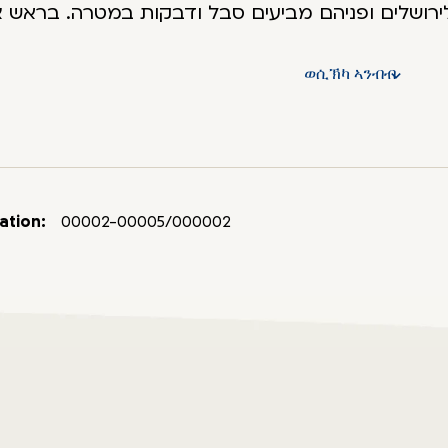
לירושלים ופניהם מביעים סבל ודבקות במטרה. בראש 
חוריו איש תומך בחברו.
גב המדליה:
ወሲኽካ ኣንብብ
ני הקהילה: הקסים עם מטריותיהם הססגוניות בראש 
, בית הכנסת וכלי עבודה, כמו קדרות ונולי אריגה. בהיק
עיצוב המדליה: יוסף אליאס, אלמ
ation:
00002-00005/000002