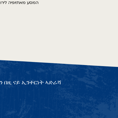
המסע מאתיופיה לירו
ን በዚ ናይ ኢንተርነት ኣድራሻ