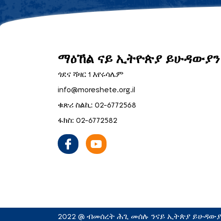
ማዕኸል ናይ ኢትዮጵያ ይሁዳውያን 
ጎደና ሻዛር 1 እየሩሳሌም
info@moreshete.org.il
ቁጽሪ ስልኪ: 02-6772568
ፋክስ: 02-6772582
2022 @ ብመሰረት ሕጊ መሰሉ ንናይ ኢትጵያ ይሁዳውያን