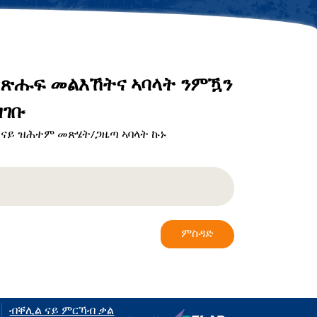
ብጽሑፍ መልእኸትና ኣባላት ንምዃን
ገቡ
 ናይ ዝሕተም መጽሄት/ጋዜጣ ኣባላት ኩኑ
ምስዳድ
ብቐሊል ናይ ምርኻብ ቃል