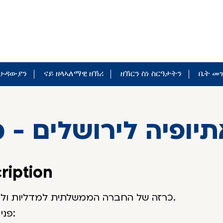
 ሁዳውያን
ናይ ዘላኣለማዊ ዘኽሪ
ዘኽርን ስነ ስርዓታትን
ቤት መዝ
יופיה לירושלים - 
ription
כרזה של החברה הממשלתית למדליות ולמטבעות.
פני המדליה: