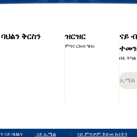
ባህልን ቅርስን
ዝርዝር
ናይ 
ምሳና ርክብ ግበሩ
ተመዝ
በቲ ትካል
 ናይ ባህልን
ናይ ኢሜል
ናይ ምጥቃም ቅድመ ኩነትን