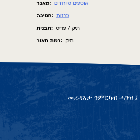
אוספים מיוחדים
מאגר:
כרזות
חטיבה:
תיק / פריט
תבנית:
תיק
רמת תאור:
መረዳእታ ንምርካብ ሓገዝ ፤ 