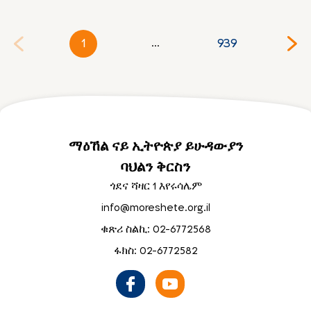
1
939
...
ማዕኸል ናይ ኢትዮጵያ ይሁዳውያን
ባህልን ቅርስን
ጎደና ሻዛር 1 እየሩሳሌም
info@moreshete.org.il
ቁጽሪ ስልኪ: 02-6772568
ፋክስ: 02-6772582