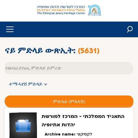
Skip
to
content
ናይ ምድላይ ውጽኢት:
(5631)
Free
text
ተማሓየሸ ምድላይ
ምድላይ (ምእላሽ)
התאגיד הממלכתי - המרכז למורשת
יהדות אתיופיה
Archive name:
לקסיקוני