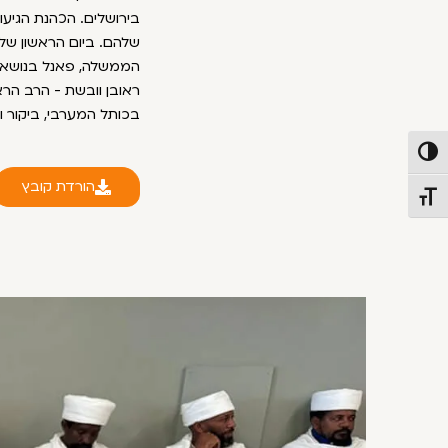
בירושלים. הכהנת הגיעו
שלהם. ביום הראשון של
הממשלה, פאנל בנושא ת
ראובן וובשת - הרב הרא
בכותל המערבי, ביקור ו
פעל/כבה ניגודיות גבוהה
הורדת קובץ
תג גודל גופן