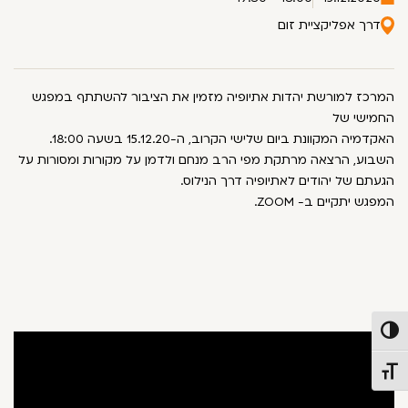
דרך אפליקציית זום
המרכז למורשת יהדות אתיופיה מזמין את הציבור להשתתף במפגש
החמישי של
האקדמיה המקוונת ביום שלישי הקרוב, ה-15.12.20 בשעה 18:00.
השבוע, הרצאה מרתקת מפי הרב מנחם ולדמן על מקורות ומסורות על
הגעתם של יהודים לאתיופיה דרך הנילוס.
המפגש יתקיים ב- ZOOM.
פעל/כבה ניגודיות גבוהה
תג גודל גופן