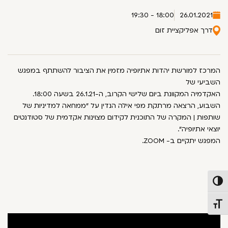
18:00 - 19:30
26.01.2021
דרך אפליקציית זום
המרכז למורשת יהדות אתיופיה מזמין את הציבור להשתתף במפגש
השביעי של
האקדמיה המקוונת ביום שלישי הקרוב, ה-26.1.21 בשעה 18:00.
השבוע, הרצאה מרתקת מפי אילה הנדין על "ממחאה למדיניות של
שותפות | המקרה של התוכנית לקידום מצוינות אקדמית של סטודנטים
יוצאי אתיופיה".
המפגש יתקיים ב- ZOOM.
פעל/כבה ניגודיות גבוהה
תג גודל גופן