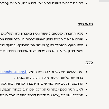
כתיבת דו"חות ליישום התוכניות: דוח אבחון, תוכנית עבודה,
תנאי סף:
ניסיון החברה: מינימום 5 שנות ניסיון באבחון וליווי תהליכים ארגוניים מורכבים.
פירוט פרופיל חברה וההון האנושי לרבות השכלה ושנות ניסיו
ניסיון היועץ המוביל: היועץ שינהל את הפרויקט בפועל יהי
ובעל ניסיון של 7-5 שנים לפחות בליווי ארגונים דומים (מבחינת גודל או מגזר).
כללי:
את ההצעה יש לשלוח לכתובת המייל:
oreshete.org.il
פניות שתשלחנה לאחר מועד זה, לא תתקבלנה.
ההתקשרות עם יחיד/גוף שייבחר/תבחר מותנית בחתימה 
למען הסר ספק יובהר כי המרכז אינו חייב לבחור הצעה,
המרכז שומר לעצמו את הזכות לבטל פניה זו מכל סיבה ש