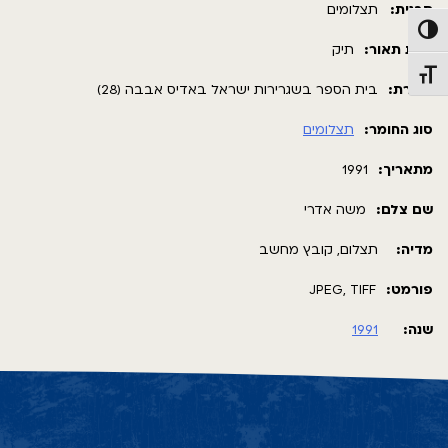
תבנית:
תצלומים
פעל/כבה ניגודיות גבוהה
רמת תאור:
תיק
תג גודל גופן
כותרת:
בית הספר בשגרירות ישראל באדיס אבבה (28)
סוג החומר:
תצלומים
מתאריך:
1991
שם צלם:
משה אדרי
מדיה:
תצלום, קובץ מחשב
פורמט:
JPEG, TIFF
שנה:
1991