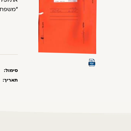
אתיופיה
קליטת מ
הפרט והם
סימול:
0003/000394
תאריך: