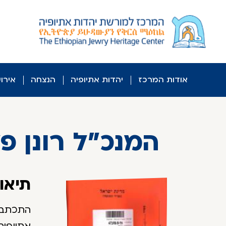
לג
ל
תוכן
אודות המרכז
יהדות אתיופיה
הנצחה
אירו
המנכ"ל רונן פ
תיאו
התכתבוי