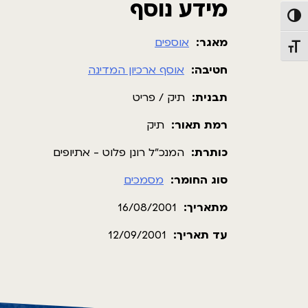
מידע נוסף
פעל/כבה ניגודיות גבוהה
מאגר:
אוספים
תג גודל גופן
חטיבה:
אוסף ארכיון המדינה
תבנית:
תיק / פריט
רמת תאור:
תיק
כותרת:
המנכ"ל רונן פלוט - אתיופים
סוג החומר:
מסמכים
מתאריך:
16/08/2001
עד תאריך:
12/09/2001