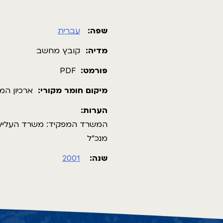
שפה:
עברית
מדיה:
קובץ מחשב
פורמט:
PDF
מיקום חומר מקורי:
ארכיון המ
הערות:
המשרד המפקיד: 
מנכ"ל
שנה:
2001