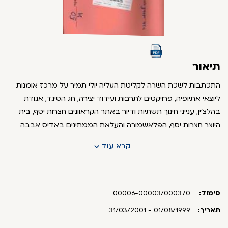
תיאור
התכתבות לשכת השרה לקליטת העליה יולי תמיר על מרכז אומנות
ליוצאי אתיופיה, פרויקטים לתרבות ועידוד יצירה, חג הסיגד, אגודת
בהלצ'ין, ענייני חינוך תשתיות ודיור באתר הקראוונים חצרות יסף, בית
היוצר חצרות יסף, הפלאשמורה והעלאת הממתינים באדיס אבבה
בתיק חומרי אומנות שיצרו עולי אתיופיה השימוש ביצירה נעשה
קרא עוד
בהתאם לסעיף 27א' לחוק זכות יוצרים, התשס"ח-2007. בעל זכות
היוצרים יכול ליצור קשר באתר ארכיון המדינה ולבקש הפסקת השימוש
ביצירה
סימול:
00006-00003/000370
תאריך:
01/08/1999 - 31/03/2001