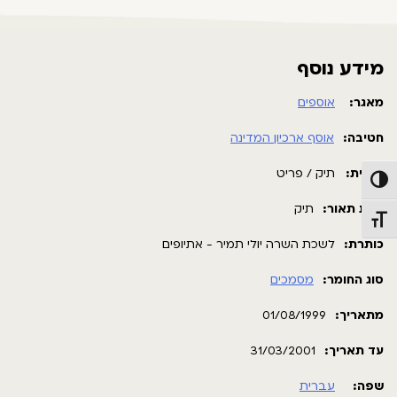
מידע נוסף
מאגר:
אוספים
חטיבה:
אוסף ארכיון המדינה
תבנית:
תיק / פריט
פעל/כבה ניגודיות גבוהה
רמת תאור:
תיק
תג גודל גופן
כותרת:
לשכת השרה יולי תמיר - אתיופים
סוג החומר:
מסמכים
מתאריך:
01/08/1999
עד תאריך:
31/03/2001
שפה:
עברית