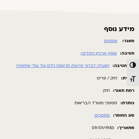
מידע נוסף
מאגר:
אוספים
חטיבה:
אוסף ארכיון המדינה
תת חטיבה:
הוועדה לברור פרשת תרומות הדם של עולי אתיופיה
פעל/כבה ניגודיות גבוהה
תבנית:
תיק / פריט
תג גודל גופן
רמת תאור:
תיק
כותרת:
מסמכי משרד הבריאות
סוג החומר:
מסמכים
מתאריך:
09/01/1983