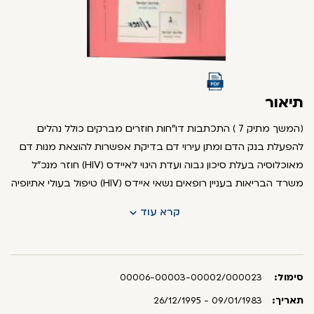
תיאור
(המשך מתיק 7 ) התכתבות דו"חות חוזרים מברקים כולל נהלים
להפעלת בנק הדם ומתן עירוי דם בדיקת אפשרות להוצאת מנות דם
מאוכלוסיה בעלת סיכון גבוה ועדת היגוי לאיידס (HIV) חוזר מנכ"ל
משרד הבריאות בעניין רופאים נשאי איידס (HIV) טיפול בעולי אתיופיה
עולי מבצע שלמה במחלות זיהומיות - מלריה שחפת כנמת הגוף
קרא עוד
מכתב בעניין חובת בדיקות לאיתור נגיף הכשל החיסוני הנרכש (איידס)
לנשים מטופלות בהפריה חוץ-גופית הנחיות לנקיטת אמצעי זהירות
לשימוש הצוות המטפל בחולה וצוות מעבדה למניעת תסמונת הכשל
החיסוני (איידס) ועוד . הושחרו שמות בשל צנעת הפרט.
סימול:
00006-00003-00002/000023
תאריך:
09/01/1983 - 26/12/1995