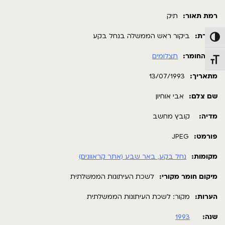
רמת תאור:
תיק
כותרת:
ביקור ראש הממשלה בנחל בקע
פעל/כבה ניגודיות גבוהה
סוג החומר:
תצלומים
תג גודל גופן
מתאריך:
13/07/1993
שם צלם:
אבי אוחיון
מדיה:
קובץ מחשב
פורמט:
JPEG
מקומות:
נחל בקע, באר שבע (אתר קראוונים)
מיקום חומר מקורי:
לשכת העיתונות הממשלתית
הערות:
מקור: לשכת העיתונות הממשלתית
שנה:
1993