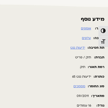
מידע נוסף
מאגר:
אוספים
פעל/כבה ניגודיות גבוהה
חטיבה:
עלונים
תג גודל גופן
תת חטיבה:
ידיעות נגט
תבנית:
תיק / פריט
רמת תאור:
תיק
כותרת:
ידיעות נגט 65
סוג החומר:
מסמכים
מתאריך:
09/2011
גודל:
16 עמודים