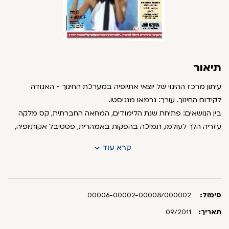
תיאור
עיתון מרכז ההיגוי של יוצאי אתיופיה במערכת החינוך - האגודה
לקידום החינוך. עורך: גרמאו מנגיסטו.
בין הנושאים: פתיחת שנת הלימודים, המחאה החברתית, קס מלקה
עזריה הלך לעולמו, תמיכה בהפקות באמהרית, פסטיבל אקותיופיה,
טקס האזכרה הממלכתי ליהודי אתיופיה שנספו בדרכם לישראל, מינוי
קרא עוד
הרב חנניה בלומרט, חגית יאסו זכתה בתוכנית "כוכב נולד".
בין הכותבים: יושב ראש הכנסת ראובן (רובי) ריבלין.
סימול:
00006-00002-00008/000002
תאריך:
09/2011