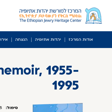
לג
ל
תוכן
אודות המרכז
יהדות אתיופיה
הנצחה
אירו
memoir, 1955-
1995
סימול:
00003/000108