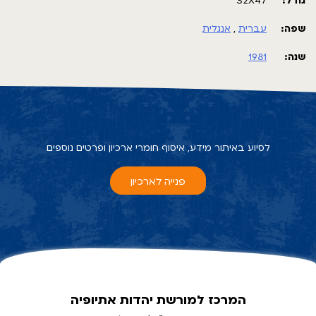
גודל:
32X47
ON MONDAY, DECEMBER 14, WE WTHIOPIAN JEWS
(FALASHAS) LIVING IN ISRAEL, WILL
שפה:
עברית
,
אנגלית
MARCH FROM SHAAR HAGAI TO JERUSALEM TO CALL
שנה:
1981
ATTENTION TO THE PLIGHT OF OUR
BROTHERS AND SISTERS STILL IN ETHIOPIA.
COME MEET US AT THE ENTRANCE TO THE CIRY AT 14:00
P.M. AND WALK WITH US TO
DEMONSTRATE OPPOSITE THE KNESSET.
לסיוע באיתור מידע, איסוף חומרי ארכיון ופרטים נוספים
האגודה להצלת משפחות יהודי אתיופיה
פנייה לארכיון
UNION FOR SAVING ETHIOPIA JEWISH FAMILIES
ת.ד. 5039 POB
אשדוד ASHDOD
המרכז למורשת יהדות אתיופיה