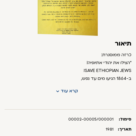
תיאור
כרזה ממוסגרת:
"הצילו את יהודי אתיופיה!
SAVE ETHIOPIAN JEWS!
ב-1864 הגיעו מים עד נפש,
לחצי המיסיונרים, הקיסר העוין והרעב -
קרא עוד
ומעל לכל השאיפה העתיקה להגיע לארץ ישראל,
הביאו אלפי יהודים באתיופיה לנסיון טרגי לעלות לא"י.
רובם מתו בדרך, הבודדים ששרדו מצאו לבסוף את דרכם לבתיהם.
כיום ממשיכים עדיין 28,000 יהודי אתיופיה לחכות לישועה. הם גרים
סימול:
00002-00005/000001
באזור השסוע
תאריך:
1981
במלחמות וברעב, אדמותיהם מופקעות והם נתונים בסכנת הכחדה.