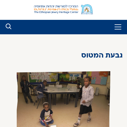
לג
ל
תוכן
גבעת המטוס