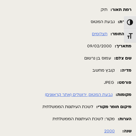
רמת תאור:
תיק
כותרת:
גבעת המטוס
פעל/כבה ניגודיות גבוהה
סוג החומר:
תצלומים
תג גודל גופן
מתאריך:
09/02/2000
שם צלם:
עמוס בן גרשום
מדיה:
קובץ מחשב
פורמט:
JPEG
מקומות:
גבעת המטוס, ירושלים (אתר קראוונים)
מיקום חומר מקורי:
לשכת העיתונות הממשלתית
הערות:
מקור: לשכת העיתונות הממשלתית
שנה:
2000