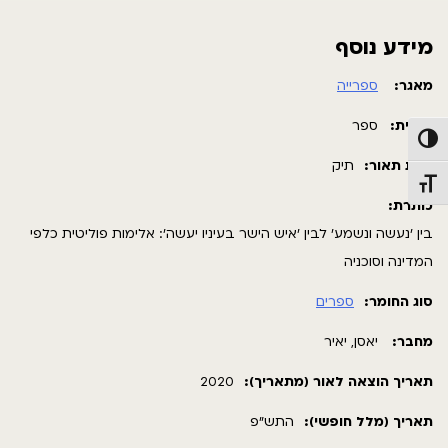
מידע נוסף
מאגר:
ספרייה
תבנית:
ספר
פעל/כבה ניגודיות גבוהה
רמת תאור:
תיק
תג גודל גופן
כותרת:
בין 'נעשה ונשמע' לבין 'איש הישר בעיניו יעשה': אלימות פוליטית כלפי
המדינה וסוכניה
סוג החומר:
ספרים
מחבר:
יאסן, יאיר
תאריך הוצאה לאור (מתאריך):
2020
תאריך (מלל חופשי):
התש"פ