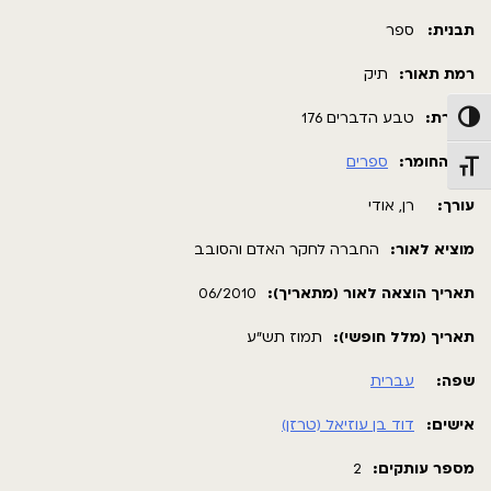
תבנית:
ספר
רמת תאור:
תיק
כותרת:
טבע הדברים 176
פעל/כבה ניגודיות גבוהה
סוג החומר:
ספרים
תג גודל גופן
עורך:
רן, אודי
מוציא לאור:
החברה לחקר האדם והסובב
תאריך הוצאה לאור (מתאריך):
06/2010
תאריך (מלל חופשי):
תמוז תש"ע
שפה:
עברית
אישים:
דוד בן עוזיאל (טרזן)
מספר עותקים:
2