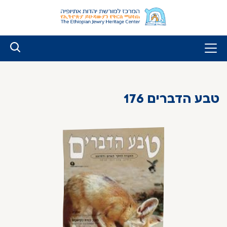
לג
ל
תוכן
טבע הדברים 176