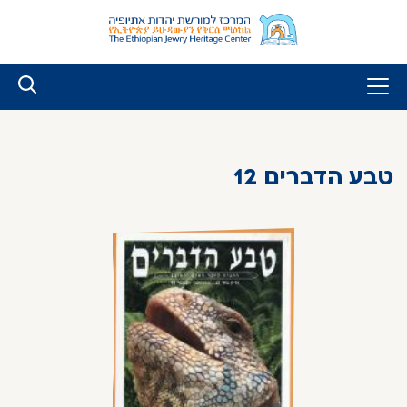
לג
ל
תוכן
טבע הדברים 12