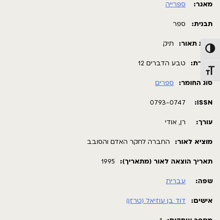
מאגר:
ספרייה
תבנית:
ספר
רמת תאור:
תיק
פעל/כבה ניגודיות גבוהה
כותרת:
טבע הדברים 12
תג גודל גופן
סוג החומר:
ספרים
0793-0747
ISSN:
עורך:
רן, אודי
מוציא לאור:
החברה לחקר האדם והסובב
תאריך הוצאה לאור (מתאריך):
1995
שפה:
עברית
אישים:
דוד בן עוזיאל (טרזן)