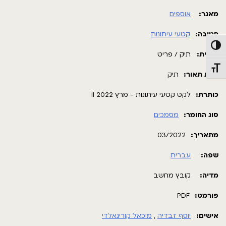
מאגר:
אוספים
חטיבה:
קטעי עיתונות
פעל/כבה ניגודיות גבוהה
תבנית:
תיק / פריט
תג גודל גופן
רמת תאור:
תיק
כותרת:
לקט קטעי עיתונות - מרץ 2022 II
סוג החומר:
מסמכים
מתאריך:
03/2022
שפה:
עברית
מדיה:
קובץ מחשב
פורמט:
PDF
אישים:
יוסף זבדיה
,
מיכאל קורינאלדי