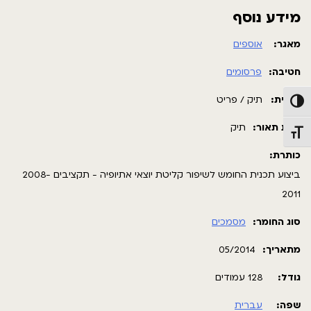
מידע נוסף
מאגר:
אוספים
חטיבה:
פרסומים
תבנית:
תיק / פריט
פעל/כבה ניגודיות גבוהה
רמת תאור:
תיק
תג גודל גופן
כותרת:
ביצוע תכנית החומש לשיפור קליטת יוצאי אתיופיה - תקציבים 2008-
2011
סוג החומר:
מסמכים
מתאריך:
05/2014
גודל:
128 עמודים
שפה:
עברית