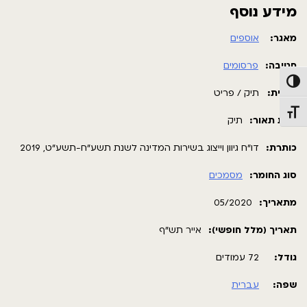
מידע נוסף
מאגר:
אוספים
חטיבה:
פרסומים
פעל/כבה ניגודיות גבוהה
תבנית:
תיק / פריט
תג גודל גופן
רמת תאור:
תיק
כותרת:
דו"ח גיוון וייצוג בשירות המדינה לשנת תשע"ח-תשע"ט, 2019
סוג החומר:
מסמכים
מתאריך:
05/2020
תאריך (מלל חופשי):
אייר תש"ף
גודל:
72 עמודים
שפה:
עברית