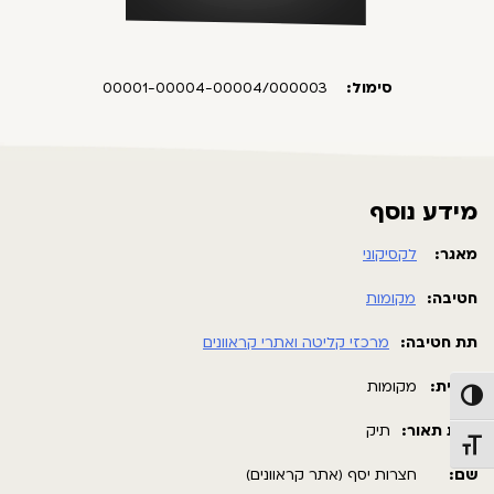
סימול:
00001-00004-00004/000003
מידע נוסף
מאגר:
לקסיקוני
חטיבה:
מקומות
תת חטיבה:
מרכזי קליטה ואתרי קראוונים
תבנית:
מקומות
פעל/כבה ניגודיות גבוהה
רמת תאור:
תיק
תג גודל גופן
שם:
חצרות יסף (אתר קראוונים)