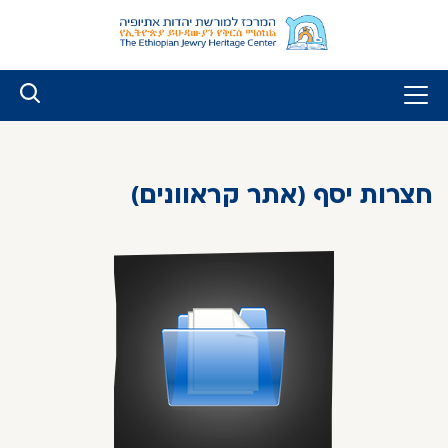
לג
ל
תוכן
חצרות יסף (אתר קראוונים)