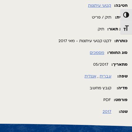
חטיבה:
קטעי עיתונות
פעל/כבה ניגודיות גבוהה
תבנית:
תיק / פריט
רמת תאור:
תיק
תג גודל גופן
כותרת:
לקט קטעי עיתונות - מאי 2017
סוג החומר:
מסמכים
מתאריך:
05/2017
שפה:
עברית
,
אנגלית
מדיה:
קובץ מחשב
פורמט:
PDF
שנה:
2017