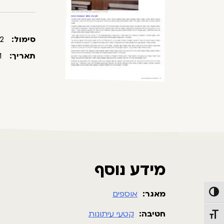
סימול:
00006-00004/000032
תאריך:
02/2021
מידע נוסף
מאגר:
אוספים
פעל/כבה ניגודיות גבוהה
חטיבה:
קטעי עיתונות
תג גודל גופן