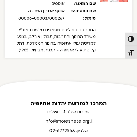
שם המאגר:
אוספים
שם החטיבה:
אוסף ארכיון המדינה
סימול:
00006-00003/000267
התכתבויות וחליפת מסמכים מלשכת מנכ"ל
משרד החינוך והתרבות, זבולון אורלב, בנוגע
פעל/כבה ניגודיות גבוהה
לקליטת עולי אתיופיה בחינוך הממלכתי דתי:
קליטת עולי אתיופיה - תכנית אב (יולי 1985),
תג גודל גופן
"יהודי אתיופיה" - סקירה מתוך ספר העשור של
אנציקלופדיה יודאיקה שנת 1973- 1982, קליטת
תלמידי "מבצע שלמה" במערכת החינוך הממ"ד
- תכנית הקליטה ובעיותיה (יוני 1991), דו"ח פיזור
עולי אתיופיה (מאי 1991), פתרונות דיור לקליטת
עולי אתיופיה, סיכומי ישיבות עם שר החינוך
והתרבות בנושא קליטת העלייה היהודית
המרכז למורשת יהדות אתיופיה
מאתיופיה, סיכום פגישה עם ראשי העדה
האתיופית, פתרונות דיור לעולי אתיופיה (יוני 1991),
שדרות שז"ר 1, ירושלים
חוזר מיוחד - התשנ"א - שכפול/45- עליית יהודי
info@moreshete.org.il
אתיופיה, קליטת עולים ב"מבצע שלמה" (יוני
טלפון: 02-6772568
1991), לימודים התלמידים העולים מאתיופיה