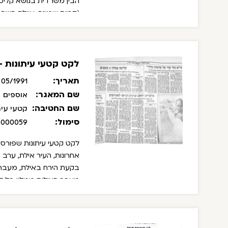
הבין משרדית בנושא קליטת 
(קריית שמונה, איילת השחר
הערכה למכון הארצי לקולטי
הרופאים העולים, סיוע כס
האתיופית מחדרה ועוד. ה
הפרט.
לקט קטעי עיתונות 
תאריך:
05/1991 - 06/1991
שם המאגר:
אוספים
שם החטיבה:
קטעי עית
סימול:
/000059
לקט קטעי עיתונות שפורסמ
אחרונות, העיר אילת, ערב ע
בקעת הירח באילת, מעבר
מעבר העולים ממלון בל לב