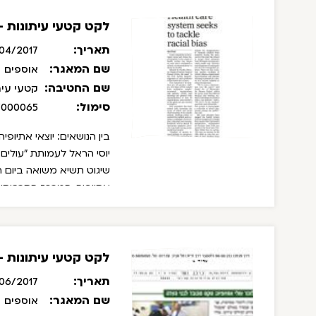
לקט קטעי עיתונות - אפ
תאריך:
04/2017
שם המאגר:
אוספים
שם החטיבה:
קטעי עית
סימול:
/000065
בין הנושאים: יוצאי אתיופ
יוסי הראל לעמותת "עולים ב
שיגוט תשיא משואה ביום הע
אתיופיה, המרכז התרבותי 
הקסים, מצטייני הנשיא, הר
יפה טבג'ה, נצנת מקונן, ד
לקט קטעי עיתונות - יוני
תאריך:
06/2017
שם המאגר:
אוספים