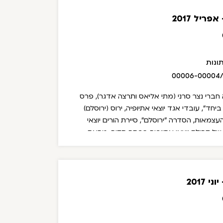
ריל 2017
ונות
00006-00004
יה חברי נצר סרני (מתי אליאס ותרצה אדגר), פרס
יחד", עובדי אגד יוצאי אתיופיה, ירוס (ירוסלם)
צמאות, הסדרה "ירוסלם", סיירת הורים יוצאי
של קהילת יוצאי אתיופיה בפתח תקוה, מחאת
פואה המסורתית של יוצאי אתיופיה, שושי ג'מבר,
הנהאסו אסקיאס.
 2017