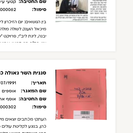
שם החטיבה:
קטעי עית
סימול:
/000062
בין הנושאים: יום הזיכרון
מיכאל הוענק לשולה מולה, ג
יבנה, ליגת ליב"י, פרויקט
ציון, רס"ב בני סמאי, אביא
סגנית השר גאולה כה
תאריך:
/1991 - 31/07/1991
שם המאגר:
אוספים
שם החטיבה:
אוסף ארכ
סימול:
/000302
העתקי מכתבים יוצאים מל
כהן, בנוגע לקליטת עולים