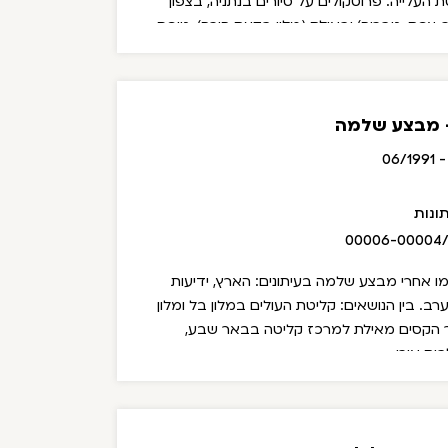
העלייה: פרוטקולים על סיורים בנתניה, בצפון
, צפת, טבריה) ובאילת (מלון בקעת הירח), טופס
 עליה, הודעות לעתונות בנושאים מדיניים, מצב
פי למוזיקאי שלמה גרוניך בנושא מקהלת הילדים
ושחרו פרטים מזהים מטעמי הגנה על צנעת
- מבצע שלמה
ונות
00006-00004
ו אחרי מבצע שלמה בעיתונים: הארץ, ידיעות
רב. בין הנושאים: קליטת העולים במלון בל ומלון
 הקסים מאילת למרכז קליטה בבאר שבע,
ית אורן.