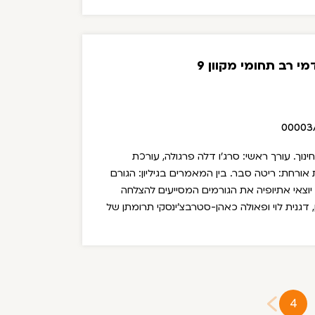
רת ספרים מאת אפרת ירדאי על הספר "המסע
האחר: יהודי אתיופיה וחלקם במאבק המהפכני של אתיופיה בשנים 1991-
י רב תחומי מקוון 9
00003
 הגירה וחינוך. עורך ראשי: סרג'ו דלה פרגולה, עורכת
אורחת: ריטה סבר.
בין המאמרים בגיליון:
הגורם
יוצאי אתיופיה את הגורמים המסייעים להצלחה
 דגנית לוי ופאולה כאהן-סטרבצ'ינסקי
תרומתן של
ילובם של סטודנטים ממוצא אתיופי בתרבות
יטל אמזלג, נלי אליאס ויעל קלי
4