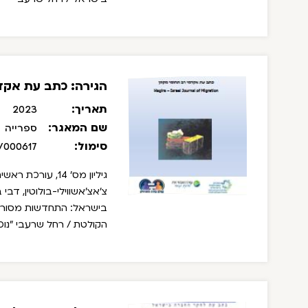
הגירה: כתב עת אקדמי
תאריך:
2023
שם המאגר:
ספרייה
סימול:
/000617
גיליון מס' 14, ע
צ'אצ'אשווילי-בולוטין, דבי 
בישראל: התחדשות מסורות
הקולטת / רחל שרעבי
"נו
מלימודים בתיכון בקרב חמש
סבטלה צ'אצ'אשווילי-בולוט