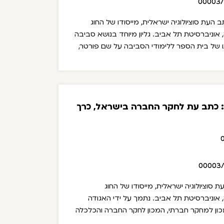
00003
18) מס' 2 של כתב העת סוציולוגיה ישראלית, מייסודו של החוג
ה, אוניברסיטת תל אביב. גליון מיוחד בנושא סביבה
 של בית הספר ללימודי הסביבה על שם פורטר,
 על ידי האגודה הסוציולוגית הישראלית, המכון
ר החברה והכלכלה על שם דוד הורוביץ.
כים אורחים: נתליה גוטקובסקי, רפי גרוסגליק,
ם: אינה לייקין.
בין המאמרים בגיליון:
ביקורת
ת: כתב עת לחקר החברה בישראל, כרך
על הספר "שומעים שחור: מוזיקה שחורה וזהות
ה בישראל" / דוד רטנר
00003
של כתב העת סוציולוגיה ישראלית, מייסודו של החוג
ה, אוניברסיטת תל אביב. נתמך על ידי האגודה
מכון למחקר חברתי, המכון לחקר החברה והכלכלה
ת: אלכסנדרה קלב; עורך מדור ספרים: תום פסח