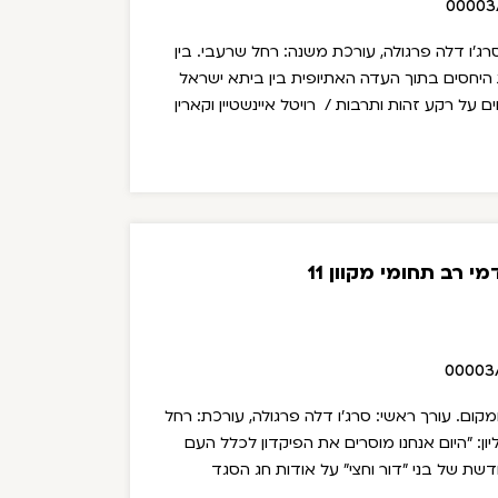
00003
בין
יחסים בתוך העדה האתיופית בין ביתא ישראל
על רקע זהות ותרבות / רויטל איינשטיין וקארין
 רב תחומי מקוון 11
00003
שא הגירה ומקום. עורך ראשי: סרג'ו דלה פרגולה, עורכת: רחל
"היום אנחנו מוסרים את הפיקדון לכלל העם
שת של בני "דור וחצי" על אודות חג הסגד