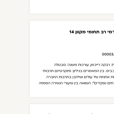
 רב תחומי מקוון 14
00003
ורכת ראשית: רבקה רייכמן, עורכות משנה: סבטלה
בביס.
בין המאמרים בגיליון:
סינקרטיזם תרבותי
 אתניות של עולים ושילובן בתרבות החברה
כחים-נפקדים": השוואה בין שיעורי הנשירה הסמויה
 קבוצות עולים ובין שיעורה בקרב ילידי ישראל /
ין, כרמל בלנק וריטה סבר.