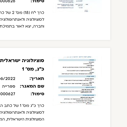
סימול:
/000626
כרך י"ח (
לסוציולוגיה ולאנתרופולוגי
וחברה, יצא לאור בתמיכתו
אוניברסיטת תל אביב. נתמך
למחקר חברתי, המכון לחק
עורכת: אלכסנדרה קלב; עור
לירון שני; עורכת מדור ספרי
סוציולוגיה ישראלי
ספרים מאת אורי דורצ'ין 
בקרב צעירים יוצאי אתיופי
כ"ג, מס' 1
תאריך:
06/2022
שם המאגר:
ספרייה
סימול:
/000627
כרך כ"ג מס' 1 
לסוציולוגיה ולאנתרופולוגי
הסוציולוגית הישראלית, ה
על שם דוד הורוביץ. עורכ