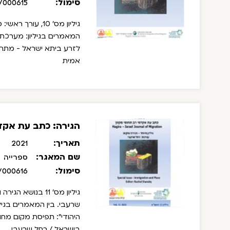
סימול:
/000615
גיליון מס' 10, עורך ראשי: סרג'ו דלה פרגולה, עורכת משנה: רחל שרעבי.
המאמרים בגיליון:
מערכת ה
לזרע ביתא ישראל - מתחים 
אמית
הגירה: כתב עת אקדמי
תאריך:
2021
שם המאגר:
ספרייה
סימול:
/000616
גיליון מס' 11 בנו
שרעבי.
בין המאמרים בגיליון:
היהודי": תפיסת מקום מחוד
בישראל / רחל שרעבי