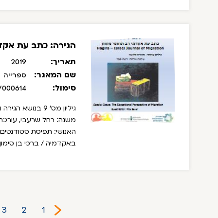
בין המאמרים בגיליון:
ביקו
1974 / דו רטנר
הגירה: כתב עת אקדמ
תאריך:
2019
שם המאגר:
ספרייה
סימול:
/000614
גיליון מס' 9 בנושא
משנה: רחל שרעבי, עורכת 
האנושי: תפיסת סטודנטים 
באקדמיה / ברכי בן סימון,
קבוצות למידה מקוונות לש
הסטודנטיאלית בישראל / מ
3
2
1