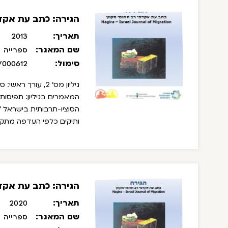
הגירה: כתב עת אקדמ
תאריך:
2013
שם המאגר:
ספרייה
סימול:
/000612
גיליון מס' 2, עורך ראשי: סרג'ו דלה פרגולה, עורכת משנה: רחל שרעבי.
המאמרים בגיליון:
תפיסות 
הסוציו-תרבותית בישראל / 
ותיקים כלפי העדפה מתקנת 
הגירה: כתב עת אקדמי
תאריך:
2020
שם המאגר:
ספרייה