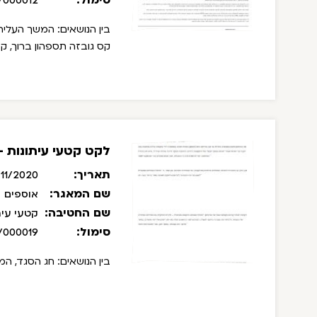
/000012
קס גובזה תספהון ברוך, קס
לקט קטעי עיתונות - נובמב
תאריך:
11/2020
שם המאגר:
אוספים
שם החטיבה:
קטעי עית
סימול:
/000019
בין הנושאים: חג הסגד, המ