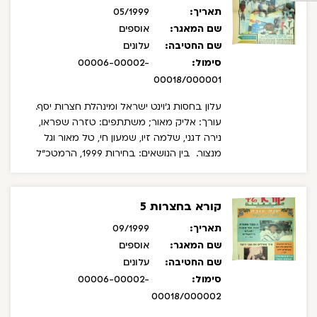
תאריך:
05/1999
שם המאגר:
אוספים
שם החטיבה:
עלונים
סימול:
00006-00002-
00018/000001
עלון בחסות ג'וינט ישראל ומינהלת חצרות יסף.
עורך: אליק מאור; משתתפים: טזרה שפראו,
נירה דגני, שלמה זיו, שמעון חי, טל מאור וגל
מנצור.
בין הנושאים: בחירות 1999, הרמטכ"ל
בביקור אבלים בבית משפחת סמ"ר מולה נגטו
ז"ל, ראיון עם מהרטה ברוך, יוצאי אתיופיה
בתחנה המרכזית בתל אביב.
קורא בחצרות 5
תאריך:
09/1999
שם המאגר:
אוספים
שם החטיבה:
עלונים
סימול:
00006-00002-
00018/000002