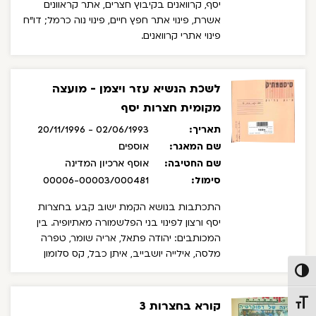
יסף, קרוואנים בקיבוץ חצרים, אתר קראוונים
אשרת, פינוי אתר חפץ חיים, פינוי נוה כרמל; דו"ח
פינוי אתרי קרוואנים.
לשכת הנשיא עזר ויצמן - מועצה
מקומית חצרות יסף
תאריך:
02/06/1993 - 20/11/1996
שם המאגר:
אוספים
שם החטיבה:
אוסף ארכיון המדינה
סימול:
00006-00003/000481
התכתבות בנושא הקמת ישוב קבע בחצרות
יסף ורצון לפינוי בני הפלשמורה מאתיופיה.
בין
המכותבים: יהודה פתאל, אריה שומר, טפרה
מלסה, אילייה יושבייב, איתן כבל, קס סלומון
טרפה.
פעל/כבה ניגודיות גבוהה
קורא בחצרות 3
תג גודל גופן