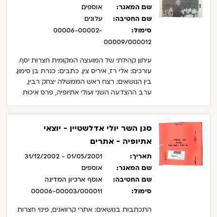
שם המאגר:
אוספים
שם החטיבה:
עלונים
סימול:
00006-00002-
00009/000012
עיתון קהילתי של המועצה המקומית חצרות יסף.
עורכים: אלי רז, איריס צין. כתבים: כנרת בן סימון.
בין הנושאים: רצח ראש הממשלה יצחק רבין,
ערב ההצדעה השני ועולי אתיופיה, פרס איכות
הסביבה למועצה, מפגש ועדת הקליטה של
הכנסת עם חברי עמותת עמיחי להקמת ישוב
קבע בחצרות יסף, פתיחת שנת הלימודים, להקת
סגן השר יולי אדלשטיין - יוצאי
פרחי יסף, חגיגות בר ובת מצווה.
אתיופיה - אתרים
תאריך:
01/05/2001 - 31/12/2002
שם המאגר:
אוספים
שם החטיבה:
אוסף ארכיון המדינה
סימול:
00006-00003/000011
התכתבות בנושאים: אתרי קרוואנים, פינוי חצרות