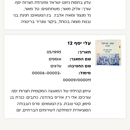
עלון בחסות ג'וינט ישראל ומינהלת חצרות יסף.
עורך: אליק מאור; משתתפים: טל מאור,
גל מנצור ומאיה אלבז.
בין הנושאים: חגיגת בני
ובנות מצווה בכותל, ביקור שגריר בריטניה
בישראל, פרויקט התוכנית הביתית של עמותת
עלמי"א, הכנה ללידה.
עלי יסף 12
תאריך:
05/1995
שם המאגר:
אוספים
שם החטיבה:
עלונים
סימול:
00006-00002-
00009/000011
עיתון קהילתי של המועצה המקומית חצרות יסף.
עורכים: אלי רז, איריס בוהדנה. כתבים: כנרת בן
סימון, קטי שבת.
בין הנושאים: פרס העבודה
הסוציאלית למחלקה לשירותים חברתיים, יום
הזיכרון, יום השואה, יום העצמאות, ארסנל חצרות
יסף, ראיון עם טלי גרינשטיין - רכזת פר"ח.