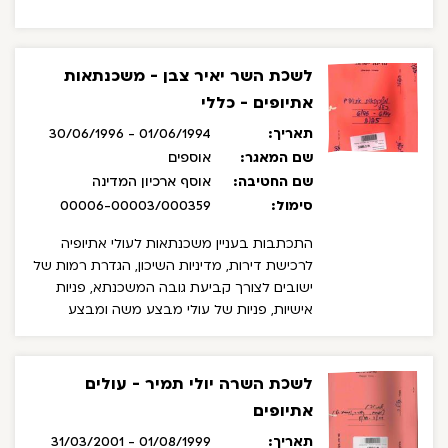
לשכת השר יאיר צבן - משכנתאות
אתיופים - כללי
תאריך:
01/06/1994 - 30/06/1996
שם המאגר:
אוספים
שם החטיבה:
אוסף ארכיון המדינה
סימול:
00006-00003/000359
התכתבות בעניין משכנתאות לעולי אתיופיה
לרכישת דירות, מדיניות השיכון, הגדרת רמות של
ישובים לצורך קביעת גובה המשכנתא, פניות
אישיות, פניות של עולי מבצע משה ומבצע
שלמה המבקשים להכלל במבצע המשכנתאות
לעולים, תשובת אסנת מנדל ממחלקת הבגצי"ם
בפרקליטות המדינה הדוחה את העתירה של
לשכת השרה יולי תמיר - עולים
עולי חבר העמים (ברית המועצות לשעבר)
אתיופים
לבג"צ בבקשה להשוות תנאים לקבלת
משכנתאות לתנאים להם זכאים העולים
תאריך:
01/08/1999 - 31/03/2001