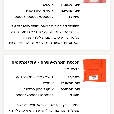
מאתיופיה, התכתבות רחמים אליעזר מזכיר
שם המאגר:
אוספים
איחוד הארגונים של עולי אתיופיה עם משרד
שם החטיבה:
אוסף ארכיון המדינה
הקליטה בעניין הארכת מבצע המשכנתאות
סימול:
00006-00003/000009
לעולים הושחרו פרטים אישיים וכתבה מפאת
זכויות יוצרים
מגשרים קוארה זימבבואה נתונים מספריים על
איכלוס התפלגות חלוקה לפי גילאים תעריפי סל
קליטה פרוייקט בר מצווה לילדי העדה
האתיופחת באופקים מבצע משה הושחרו שמות
ומספרי זהות עד לשנת 2071
הכנסת האחת-עשרה - עולי אתיופיה
2913 ד'
תאריך:
31/12/1984 - 31/07/1985
שם המאגר:
אוספים
שם החטיבה:
אוסף ארכיון המדינה
סימול:
00006-00003/000102
התיק עוסק בקליטת יהודי אתיופיה "מבצע
משה", התכתבות של "המועצה הלאומית ליהודי