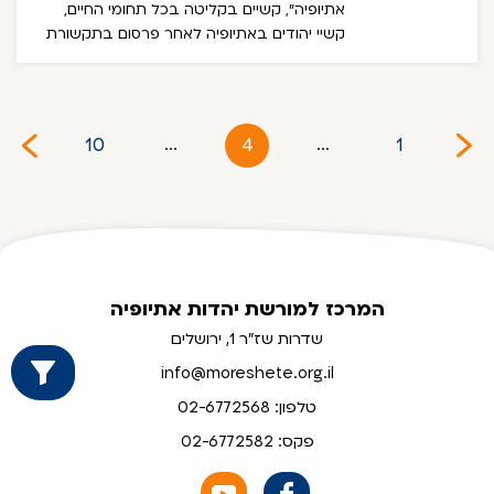
אתיופיה", קשיים בקליטה בכל תחומי החיים,
קשיי יהודים באתיופיה לאחר פרסום בתקשורת
על עליה של יהודי אתיופיה ועדת העלייה
והקליטה יו"ר הועדה מרים גלזר תעסה, מפת
פיזור העולים ועוד.(חלק מהנתונים הושחרו בשל
צנעת הפרט)
10
4
1
...
...
המרכז למורשת יהדות אתיופיה
שדרות שז"ר 1, ירושלים
info@moreshete.org.il
טלפון: 02-6772568
פקס: 02-6772582