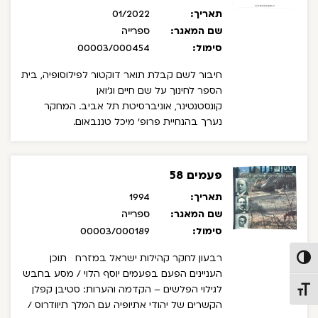
תאריך:
01/2022
שם המאגר:
ספרייה
סימול:
00003/000454
חיבור לשם קבלת תואר דוקטור לפילוסופיה, בית
הספר לחינוך על שם חיים וג'ואן
קונסטנטינר, אוניברסיטת תל אביב. המחקר
נערך בהנחיית פרופ' מיכל טננבאום.
פעמים 58
תאריך:
1994
שם המאגר:
ספרייה
סימול:
00003/000189
רבעון לחקר קהילות ישראל במזרח
תוכן
פעל/כבה ניגודיות גבוהה
העניינים
הפעם בפעמים
יוסף הלוי / מסע בחבש
לגילוי הפלשים – הקדמה והערות: סטיבן קפלן
תג גודל גופן
הקשרים של יהודי אתיופיה עם המלך תיוודרוס /