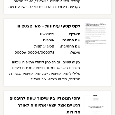
קהילת יוצאי אתיופיה בישראל", מערך הוראה
לקריאה ביקורתית. החוברת כוללת ראיון עם צגה
מלקו.
פיתוח וכתיבה: שירי אירם ועופר
ולודבסקי.
לקט קטעי עיתונות - מאי 2022 III
תאריך:
05/2022
שם המאגר:
אוספים
שם החטיבה:
קטעי עיתונות
סימול:
00006-00004/000078
בין הנושאים: יום הזיכרון ליהודי אתיופיה שנספו
בדרכם לישראל, מתווה חנינות למחיקת רישום
פלילי ליוצאי אתיופיה, ייצוג יוצאי אתיופיה בשירות
המדינה, חידוש מבצע צור ישראל.
יחסי הגומלין בין שימור שפה להיבטים
רגשיים אצל יוצאי אתיופיה לאורך
הדורות