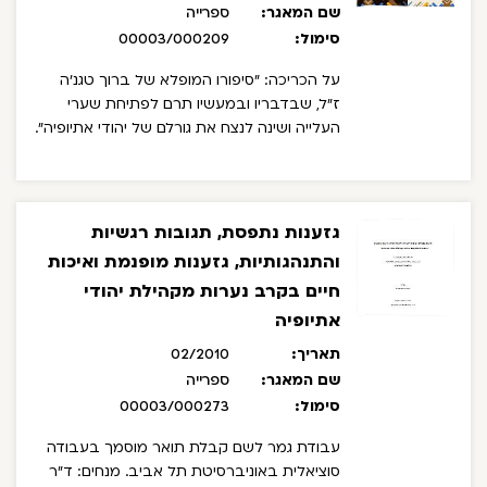
שם המאגר:
ספרייה
סימול:
00003/000209
על הכריכה: "סיפורו המופלא של ברוך טגנ'ה
ז"ל, שבדבריו ובמעשיו תרם לפתיחת שערי
העלייה ושינה לנצח את גורלם של יהודי אתיופיה".
גזענות נתפסת, תגובות רגשיות
והתנהגותיות, גזענות מופנמת ואיכות
חיים בקרב נערות מקהילת יהודי
אתיופיה
תאריך:
02/2010
שם המאגר:
ספרייה
סימול:
00003/000273
עבודת גמר לשם קבלת תואר מוסמך בעבודה
סוציאלית באוניברסיטת תל אביב.
מנחים: ד"ר