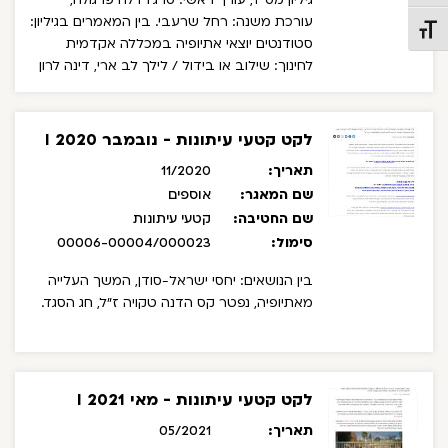
מהתנגדויות. סיפוריהם מעוררי ההשארה מחזקים
עורכת משנה: רחל שרעבי.
בין המאמרים בגיליון:
ערכים כמו ציונות, שוויון, ערבות הדדית
תג גודל גופן
סטודנטים יוצאי אתיופיה במכללה אקדמית
ואקטיביזם חברתי. זהו נכס תרבותי יקר מפז
לחינוך: שילוב או בידול / לילך לב ארי, דינה לרון
המפיח חיים חדשים בסיפורה של החברה
רשתות מדיניות ב"מבצע שלמה": בין הממלשה
הישראלית ושל העם היהודי כולו".
בין האישים
לסוכנות היהודית / עדי בינס
המוזכרים בספר: אברהם ירדאי, אדיסו מסאלה,
אדמס צ'קולה (מיכאל אשכול), בליינש אייך,
לקט קטעי עיתונות - נובמבר 2020 I
ברהנו ירדו, זימנה ברהני, משה באבו יעקב,
תאריך:
11/2020
פסהה מהרט, צהייה יצחק אליאס, רחמים
שם המאגר:
אוספים
אלעזר, סוזן פולק, וויל ריקאנט, גראנום ברגר,
שם החטיבה:
קטעי עיתונות
הנרי רוזנברג, נייט שפירו, הווארד לנהוף, אדית
סימול:
אוורט, שמחה יעקובוביץ', ברברה ריבאקוב
00006-00004/000023
גורדון, רודי בושביץ.
בין הנושאים: יחסי ישראל-סודן, המשך העלייה
מאתיופיה, נפטר קס הדנה טקויה ז"ל, חג הסגד.
לקט קטעי עיתונות - מאי 2021 I
תאריך:
05/2021