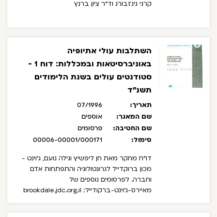
קרני גינזבורג וד"ר ציון ברנץ
השתלבות עולי אתיופיה
באוניברסיטאות ובמכללות: דוח 1 -
סטודנטים עולים בשנת הלימודים
תשנ"ד
תאריך:
07/1996
שם המאגר:
אוספים
שם החטיבה:
פרסומים
סימול:
00006-00001/000171
דו"ח מחקר מאת חן ליפשיץ וגילה נועם, ג'וינט -
מכון ברוקדייל לגרונטולוגיה והתפתחות אדם
וחברה.
לפרסומים נוספים של
מאיירס-ג'וינט-ברקודייל: brookdale.jdc.org.il