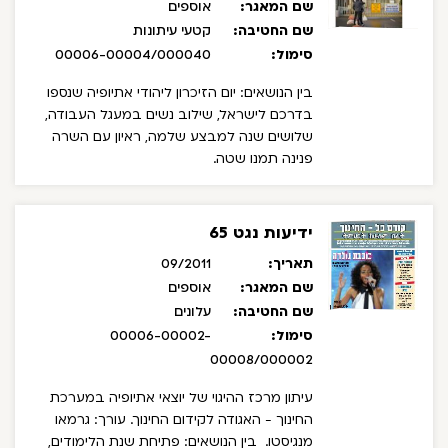
שם המאגר:
אוספים
שם החטיבה:
קטעי עיתונות
סימול:
00006-00004/000040
בין הנושאים: יום הזיכרון ליהודי אתיופיה שנספו
בדרכם לישראל, שילוב נשים במעגל העבודה,
שלושים שנה למבצע שלמה, ראיון עם השרה
פנינה תמנו שטה.
ידיעות נגט 65
תאריך:
09/2011
שם המאגר:
אוספים
שם החטיבה:
עלונים
סימול:
00006-00002-
00008/000002
עיתון מרכז ההיגוי של יוצאי אתיופיה במערכת
החינוך - האגודה לקידום החינוך. עורך: גרמאו
מנגיסטו.
בין הנושאים: פתיחת שנת הלימודים,