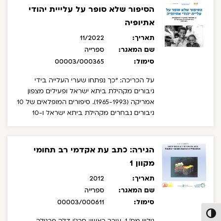
הסיפור שלא סופר על עלייית יהודי
אתיופיה
תאריך:
11/2022
שם המאגר:
ספרייה
סימול:
00003/000365
על הכריכה: "כך נפתחו שערי העלייה בידי
גיבורים מקהילת ביתא ישראל ופעילים מצפון
אמריקה (1965-1993). סיפורים המופלאים של 10
גיבורים נבחרים מקהילת ביתא ישראל ו-10
פעילי עלייה מרכזיים מצפון אמריקה, שפרצו
ביחד את הדרך לעליית יהודי אתיופיה".
על
הכריכה האחורית: "גיבורים מקהילת ביתא
הגירה: כתב עת אקדמי רב תחומי
ישראל ופעילים חברתיים מצפון אמריקה נאבקו
מקוון 1
ביחד למען עליית יהודי אתיופיה, לעיתים תוך
סיכון חייהם. הם הפגינו ברחובות, גייסו תמיכה
תאריך:
2012
ציבורית, לחצו על השלטונות ופעלו בשטח
שם המאגר:
ספרייה
באתיופיה, בסודן, בג'יבוטי ובעוד מדינות. הם לא
סימול:
00003/000611
נכנעו לקשיים, לא נבהלו מאיומים ולא התייאשו
פעל/כבה ניגודיות גבוהה
גיליון מס' 1, עורך ראשי: סרג'ו דלה פרגולה,