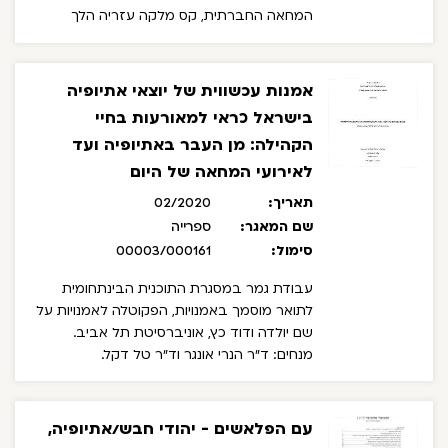
המחאה החברתית, קס מלקה עזריה הלך
לעולמו, תמיכה בהפקות באמהרית, פסטיבל
אקותיופיה, טקס האזכרה הממלכתי ליהודי
אתיופיה שנספו בדרכם לישראל, מינוי הרב חנניה
אמנות עכשווית של יוצאי אתיופיה
בלומרט, חגית יאסו זכתה בתוכנית "כוכב נולד".
בישראל כראי למאורעות בחיי
בין הכותבים: יושב ראש הכנסת ראובן (רובי)
הקהילה: מן העבר באתיופיה ועד
ריבלין.
לאירועי המחאה של היום
תאריך:
02/2020
שם המאגר:
ספרייה
סימול:
00003/000161
עבודת גמר במסגרת התוכנית הבינתחומית
לתואר מוסמך באמנויות, הפקוטלה לאמנויות על
שם יולדה ודוד כץ, אוניברסיטת תל אביב.
מנחים: ד"ר הנרי אונגר וד"ר טל דקל.
עם הפלאשים - יהודי חבש/אתיופיה,