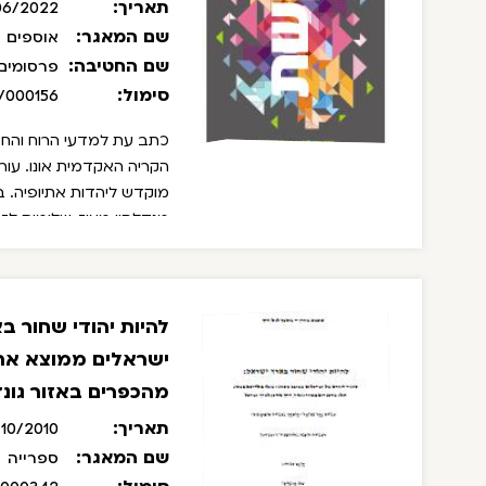
תאריך:
06/2022
שם המאגר:
אוספים
שם החטיבה:
פרסומים
סימול:
/000156
כתב עת למדעי הרוח והחב
הקריה האקדמית אונו. עורכ
מוקדש ליהדות אתיופיה. בי
מנדלסון מעוז, שלומית לזר
אבבה, עודד רון, מיכאל קו
להיות יהודי שחור ב
ישראלים ממוצא אתי
מהכפרים באזור גונד
תאריך:
10/2010
שם המאגר:
ספרייה