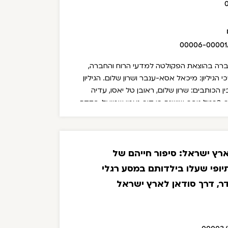
00006-00001
רה בהוצאת הפקולטה למדעי הרוח והחברה,
י הגיליון: מיכאל אסא-ענבר ושרון שלום.
הגיליון
ן הכותבים: שרון שלום, ראובן טל יאסו, עדיה
, כרמל גופר, שושנה בן דור, נעמי שמואל, פקדה
רינאלדי ושלי אינגדאו.
ארץ ישראל: סיפור חייהם של
ופי שעלו בילדותם במסע רגלי
ר, דרך סודאן לארץ ישראל