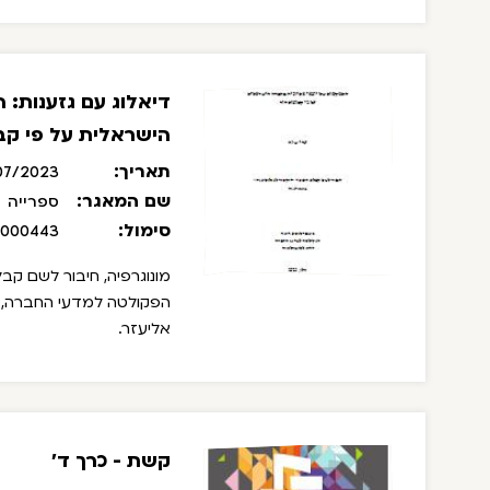
דיאלוג עם גזענות: 
הישראלית על פי קבו
תאריך:
07/2023
שם המאגר:
ספרייה
סימול:
/000443
מונוגרפיה, חיבור לשם קבלת
הפקולטה למדעי החברה, או
אליעזר.
קשת - כרך ד'