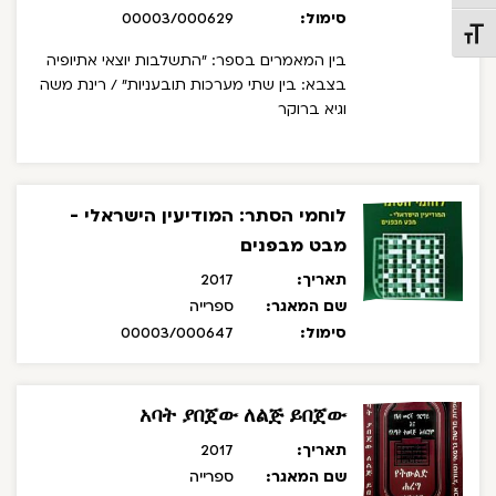
סימול:
00003/000629
תג גודל גופן
בין המאמרים בספר: "התשלבות יוצאי אתיופיה
בצבא: בין שתי מערכות תובעניות" / רינת משה
וגיא ברוקר
לוחמי הסתר: המודיעין הישראלי -
מבט מבפנים
תאריך:
2017
שם המאגר:
ספרייה
סימול:
00003/000647
አባት ያበጀው ለልጅ ይበጀው
תאריך:
2017
שם המאגר:
ספרייה