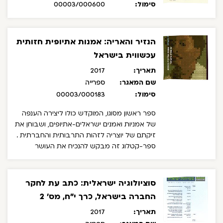
סימול:
00003/000600
הנזיר והאריה: אמנות אתיופית חזותית
עכשווית בישראל
תאריך:
2017
שם המאגר:
ספרייה
סימול:
00003/000183
ספר ראשון מסוגו, המוקדש כולו ליצירה הענפה
של אמניות ואמנים ישראלים-אתיופים, ושבוחן את
זיקתם של יוצריה לזהות התרבותית והחברתית .
ספר-קטלוג זה מבקש להנכיח את העושר
הרעיוני של האמניות והאמנים ביחס לזהותם
הישראלית-אתיופית, היישר מפי המקורות וללא
תיווך, על הדקויות והשוני ביניהם.
כמו הקולות
סוציולוגיה ישראלית: כתב עת לחקר
המובחנים של היוצרים השונים, גם היצירות שכונסו
החברה בישראל, כרך י"ח, מס' 2
בספר מציגות שימוש בסוגי פרקטיקות ומדיה
מגוונים: צילום, ציור, ריקמה, כיור בחמר, קליעה,
תאריך:
2017
פיסול ועוד.
לצד העבודות , הספר כולל מאמרים