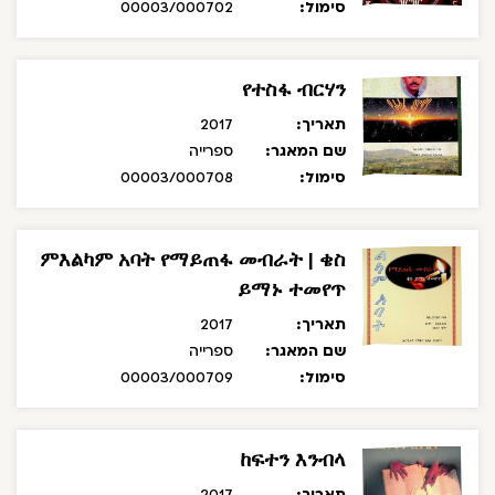
סימול:
00003/000702
የተስፋ ብርሃን
תאריך:
2017
שם המאגר:
ספרייה
סימול:
00003/000708
ምእልካም አባት የማይጠፋ መብራት | ቄስ
ይማኑ ተመየጥ
תאריך:
2017
שם המאגר:
ספרייה
סימול:
00003/000709
ከፍተን እንብላ