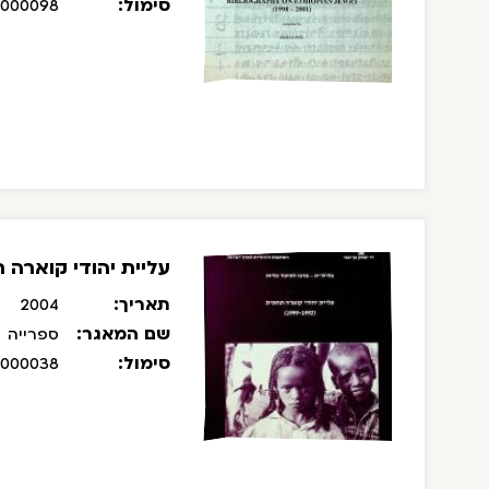
סימול:
/000098
עליית יהודי קוארה תחתית (
תאריך:
2004
שם המאגר:
ספרייה
סימול:
/000038