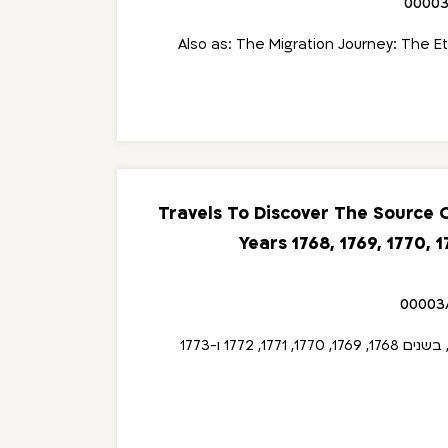
00003
Also as: The Migration Journey: The E
Travels To Discover The Source O
Years 1768, 1769, 1770, 1
00003
17, 1772 ו-1773