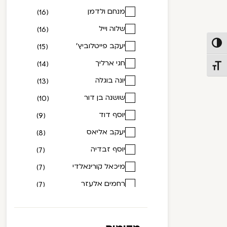
מנחם ולדמן
(16)
1990
(5)
שלוה וייל
(16)
1991
(10)
פעל/כבה ניגודיות גבוהה
יעקב פייטלוביץ'
(15)
1992
(9)
חגי ארליך
(14)
1993
(3)
תג גודל גופן
יונה בוגלה
(13)
1994
(4)
שושנה בן דור
(10)
1995
(12)
יוסף דוד
(9)
1996
(8)
יעקב אליאס
(8)
1997
(7)
יוסף זבדיה
(7)
1998
(17)
מיכאל קורינאלדי
(7)
1999
(10)
רחמים אלעזר
(7)
2000
(10)
דני בודובסקי
(5)
2001
(11)
זימנה ברהני
(5)
2002
(9)