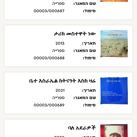
שם המאגר:
ספרייה
סימול:
00003/000687
ታሪክ መስተዋት ነው
תאריך:
2013
שם המאגר:
ספרייה
סימול:
00003/000688
ቤተ እስራኤል ከትናንት እስከ ዛሬ
תאריך:
2021
שם המאגר:
ספרייה
סימול:
00003/000689
ባለ አደራዎች