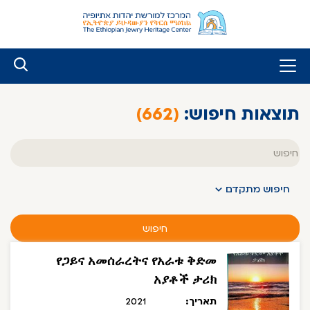
לג
ל
תוכן
תוצאות חיפוש:
(662)
טקסט
חופשי
חיפוש מתקדם
חיפוש
የጋይና አመሰራረትና የአራቱ ቅድመ
አያቶች ታሪክ
תאריך:
2021