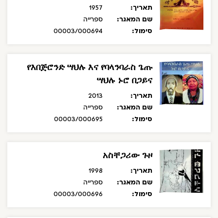
תאריך:
1957
שם המאגר:
ספרייה
סימול:
00003/000694
የእበጅሮንድ ሣህሉ እና የባላንባራስ ጌጡ
ሣህሉ ኑሮ በጋይና
תאריך:
2013
שם המאגר:
ספרייה
סימול:
00003/000695
አስቸጋሪው ጉዞ
תאריך:
1998
שם המאגר:
ספרייה
סימול:
00003/000696