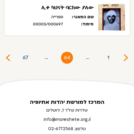
ሊቀ ካህናት ባርከው ያለው
שם המאגר:
ספרייה
סימול:
00003/000697
67
64
1
...
...
המרכז למורשת יהדות אתיופיה
שדרות שז"ר 1, ירושלים
info@moreshete.org.il
טלפון: 02-6772568