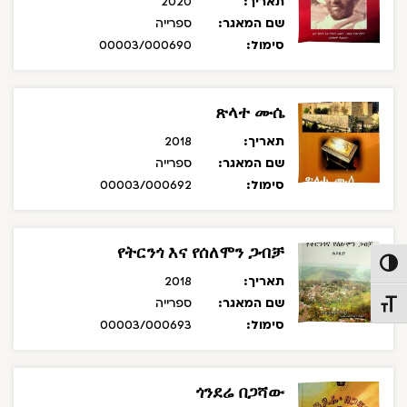
תאריך:
2020
שם המאגר:
ספרייה
סימול:
00003/000690
ጽላተ ሙሴ
תאריך:
2018
שם המאגר:
ספרייה
סימול:
00003/000692
የትርንጎ እና የሰለሞን ጋብቻ
פעל/כבה ניגודיות גבוהה
תאריך:
2018
שם המאגר:
ספרייה
תג גודל גופן
סימול:
00003/000693
ጎንደሬ በጋሻው