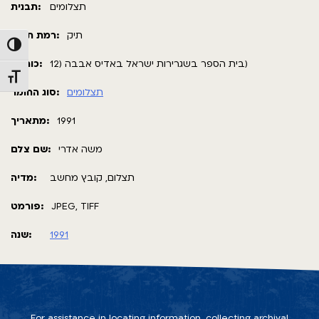
תצלומים
תבנית:
תיק
רמת תאור:
Toggle High Contrast
בית הספר בשגרירות ישראל באדיס אבבה (12)
כותרת:
Toggle Font size
תצלומים
סוג החומר:
מתאריך:
1991
משה אדרי
שם צלם:
תצלום, קובץ מחשב
מדיה:
פורמט:
JPEG, TIFF
שנה:
1991
For assistance in locating information, collecting archival