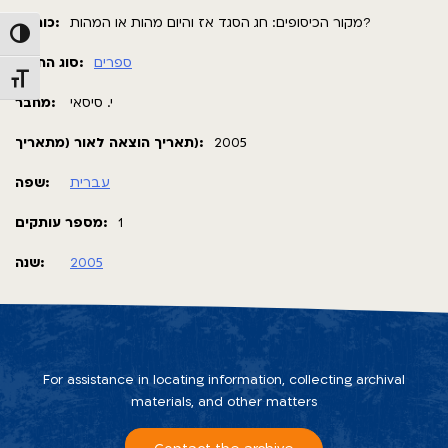
מקור הכיסופים: חג הסגד אז והיום מהות או המהות?
כותרת:
Toggle High Contrast
ספרים
סוג החומר:
Toggle Font size
י. סיסאי
מחבר:
תאריך הוצאה לאור (מתאריך):
2005
עברית
שפה:
מספר עותקים:
1
שנה:
2005
For assistance in locating information, collecting archival
materials, and other matters