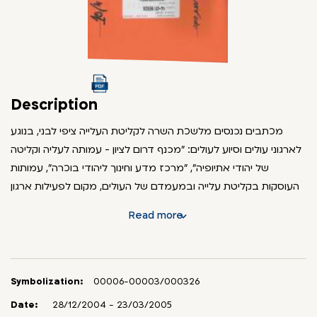
Description
מכתבים נכנסים מלשכת השרה לקליטת העלייה ציפי לבני, בנוגע
לארגוני עולים וסיוע לעולים: "מכנף דרום לציון - עמותה לעליה וקליטה
של יהודי אתיופיה", "מרכז מדע וחינוך ליהודי בוכרה", עמותות
העוסקות בקליטת עלייה ובמעמדם של העולים, מקום לפעילות ארגון
ותיקי מלחמת העולם השנייה, ארגון מדענים עולים באוניברסיטאות
Read more
בישראל, ניהול בלתי תקין ביישום תכנית פל"א באשדוד ועוד. הושחרו
פרטים מזהים מטעמי הגנה על צנעת הפרט והם מוגבלים לעיון עד
לשנת 2075.
Symbolization:
00006-00003/000326
Date:
28/12/2004 - 23/03/2005