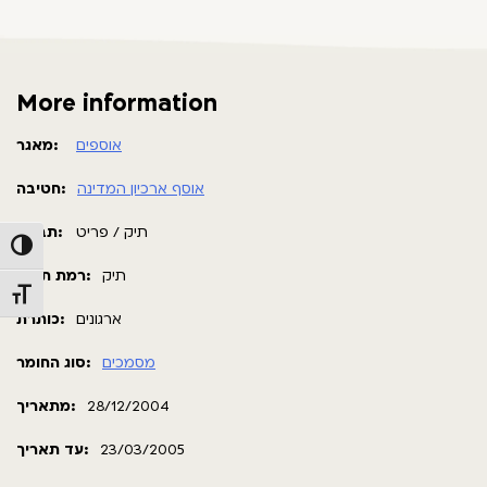
More information
אוספים
מאגר:
אוסף ארכיון המדינה
חטיבה:
תיק / פריט
תבנית:
Toggle High Contrast
תיק
רמת תאור:
Toggle Font size
ארגונים
כותרת:
מסמכים
סוג החומר:
28/12/2004
מתאריך:
23/03/2005
עד תאריך: