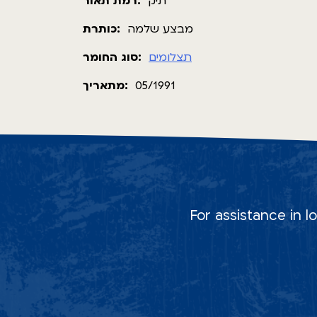
תיק
רמת תאור:
מבצע שלמה
כותרת:
תצלומים
סוג החומר:
מתאריך:
05/1991
For assistance in l