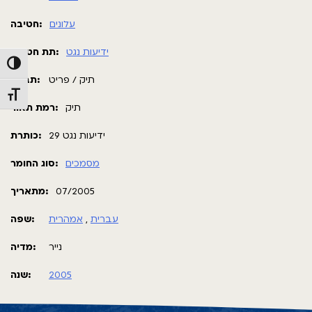
עלונים
חטיבה:
ידיעות נגט
תת חטיבה:
Toggle High Contrast
תיק / פריט
תבנית:
Toggle Font size
תיק
רמת תאור:
ידיעות נגט 29
כותרת:
מסמכים
סוג החומר:
מתאריך:
07/2005
שפה:
אמהרית
,
עברית
נייר
מדיה:
שנה:
2005