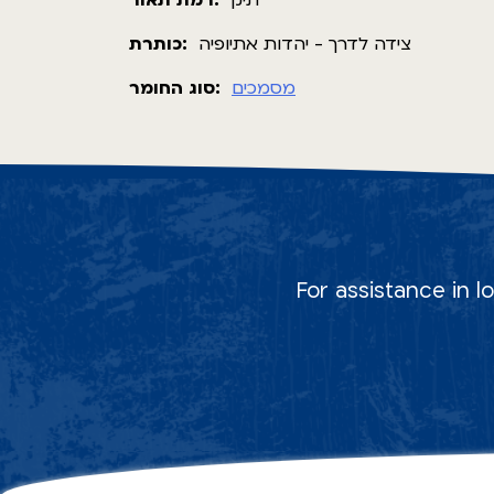
תיק
רמת תאור:
צידה לדרך - יהדות אתיופיה
כותרת:
מסמכים
סוג החומר:
For assistance in l