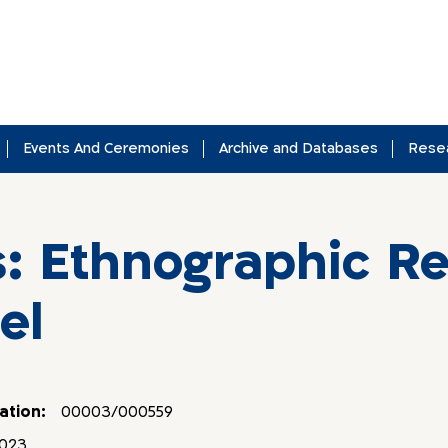
Events And Ceremonies
Archive and Databases
Rese
: Ethnographic Re
el
ation:
00003/000559
023