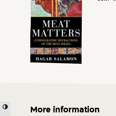
More information
Toggle High Contrast