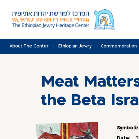
Skip
to
content
About The Center
Ethiopian Jewry
Commemoration
Meat Matters
the Beta Isra
Symboliz
Date:
2