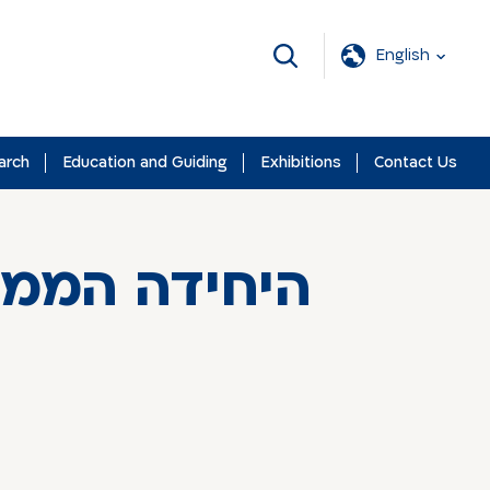
English
arch
Education and Guiding
Exhibitions
Contact Us
היחידה המ -