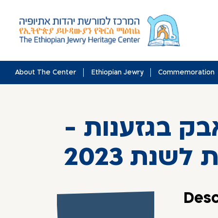
Skip
to
content
About The Center
Ethiopian Jewry
Commemoration
אבק בגזענות
לשנת 2023
Desc