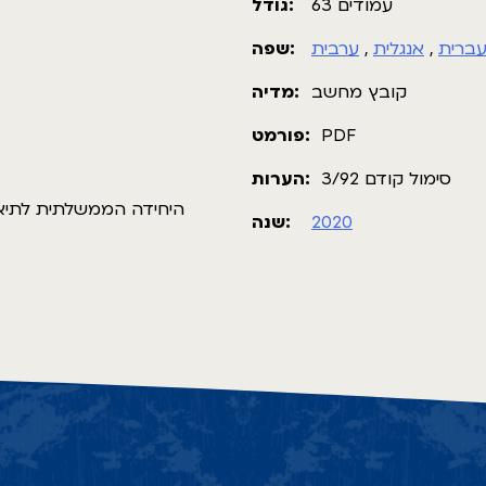
63 עמודים
גודל:
שפה:
ערבית
,
אנגלית
,
ברית
קובץ מחשב
מדיה:
פורמט:
PDF
סימול קודם 3/92
הערות:
היחידה הממשלתית לתיאום
שנה:
2020