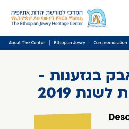
Skip
to
content
About The Center
Ethiopian Jewry
Commemoration
אבק בגזענות
לשנת 2019
Desc