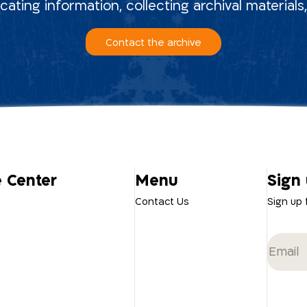
ocating information, collecting archival material
Contact the archive
e Center
Menu
Sign 
Contact Us
Sign up