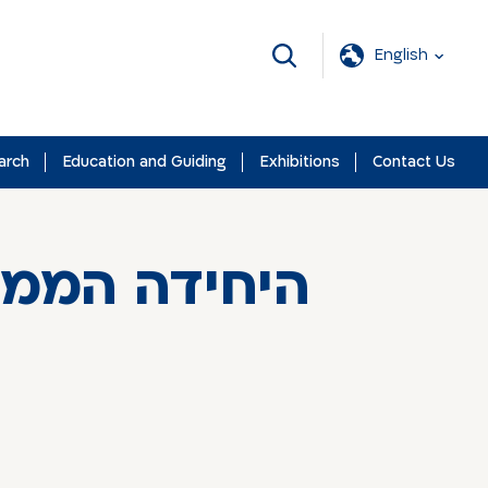
English
arch
Education and Guiding
Exhibitions
Contact Us
היחידה המ -