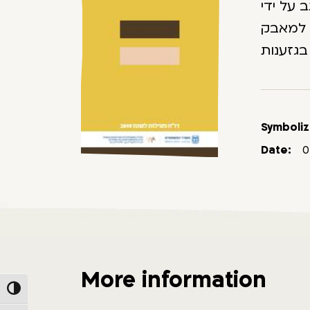
 על ידי
ת למאבק
Symboliz
Date:
0
More information
Toggle High Contrast