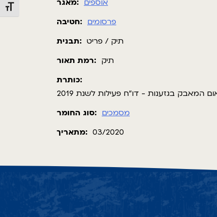
אוספים
מאגר:
Toggle Font size
פרסומים
חטיבה:
תיק / פריט
תבנית:
תיק
רמת תאור:
כותרת:
 המאבק בגזענות - דו"ח פעילות לשנת 2019
מסמכים
סוג החומר:
מתאריך:
03/2020