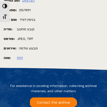
תצלומים
סוג החומר:
Toggle High Contrast
מתאריך:
05/1991
Toggle Font size
בנימין לפיד
שם צלם:
קובץ מחשב
מדיה:
פורמט:
JPEG, TIFF
מבצע שלמה
אירועים:
שנה:
1991
For assistance in locating information, collecting archival
materials, and other matters
Contact the archive