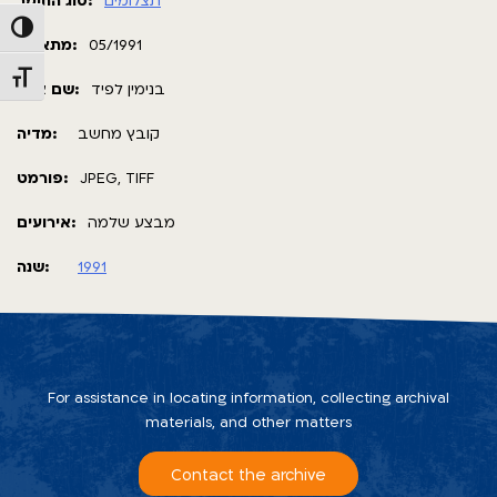
תצלומים
סוג החומר:
Toggle High Contrast
מתאריך:
05/1991
Toggle Font size
בנימין לפיד
שם צלם:
קובץ מחשב
מדיה:
פורמט:
JPEG, TIFF
מבצע שלמה
אירועים:
שנה:
1991
For assistance in locating information, collecting archival
materials, and other matters
Contact the archive