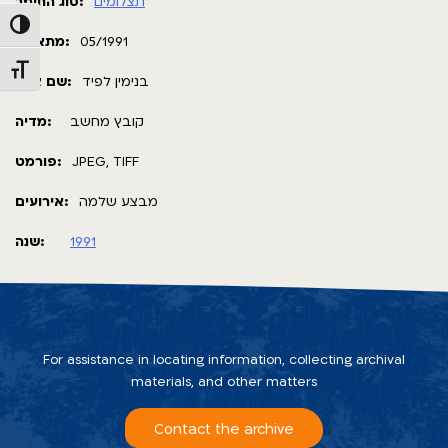
תצלומים
סוג החומר:
Toggle High Contrast
מתאריך:
05/1991
Toggle Font size
בנימין לפיד
שם צלם:
קובץ מחשב
מדיה:
פורמט:
JPEG, TIFF
מבצע שלמה
אירועים:
שנה:
1991
For assistance in locating information, collecting archival
materials, and other matters
Contact the archive