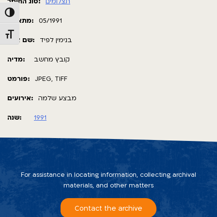
תצלומים
סוג החומר:
Toggle High Contrast
מתאריך:
05/1991
Toggle Font size
בנימין לפיד
שם צלם:
קובץ מחשב
מדיה:
פורמט:
JPEG, TIFF
מבצע שלמה
אירועים:
שנה:
1991
For assistance in locating information, collecting archival
materials, and other matters
Contact the archive